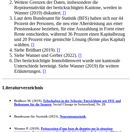
Weitere Grenzen der Daten, insbesondere die
Repräsentativität der berücksichtigten Kantone, werden in
Wanner (2019) diskutiert.
[
]
Laut dem Bundesamt für Statistik (BFS) haben sich nur 44
Prozent der Personen, die neu eine Altersleistung aus einer
Pensionskasse beziehen, für eine Auszahlung in Form einer
Rente entschieden, während 36 Prozent einen Kapitalbezug
und 20 Prozent eine gemischte Lösung (Rente plus Kapital)
wählten.
[
]
Siehe Brülhart (2019).
[
]
Siehe Wanner und Gerber (2022).
[
]
Der berücksichtigte Immobilienwert wurde um kantonale
Unterschiede bereinigt. Siehe Wanner (2019) für weitere
Erläuterungen.
[
]
Literaturverzeichnis
Brülhart M. (2019).
Erbschaften in der Schweiz: Entwicklung seit 1911 und
Bedeutung für die Steuern
. Social Change in Switzerland, Nr. 20.
Bundesamt für Statistik (2023).
Neurentenstatistik
.
Wanner P. (2019).
Préparation d’une base de données sur la situation
économique des personnes en âge d’activité et à l’âge de la retraite
(Wisier).