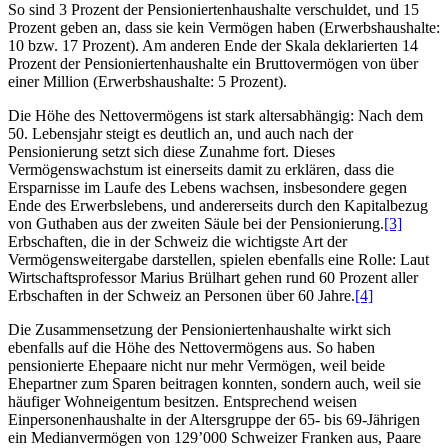
So sind 3 Prozent der Pensioniertenhaushalte verschuldet, und 15
Prozent geben an, dass sie kein Vermögen haben (Erwerbshaushalte:
10 bzw. 17 Prozent). Am anderen Ende der Skala deklarierten 14
Prozent der Pensioniertenhaushalte ein Bruttovermögen von über
einer Million (Erwerbshaushalte: 5 Prozent).
Die Höhe des Nettovermögens ist stark altersabhängig: Nach dem
50. Lebensjahr steigt es deutlich an, und auch nach der
Pensionierung setzt sich diese Zunahme fort. Dieses
Vermögenswachstum ist einerseits damit zu erklären, dass die
Ersparnisse im Laufe des Lebens wachsen, insbesondere gegen
Ende des Erwerbslebens, und andererseits durch den Kapitalbezug
von Guthaben aus der zweiten Säule bei der Pensionierung.
[3]
Erbschaften, die in der Schweiz die wichtigste Art der
Vermögensweitergabe darstellen, spielen ebenfalls eine Rolle: Laut
Wirtschaftsprofessor Marius Brülhart gehen rund 60 Prozent aller
Erbschaften in der Schweiz an Personen über 60 Jahre.
[4]
Die Zusammensetzung der Pensioniertenhaushalte wirkt sich
ebenfalls auf die Höhe des Nettovermögens aus. So haben
pensionierte Ehepaare nicht nur mehr Vermögen, weil beide
Ehepartner zum Sparen beitragen konnten, sondern auch, weil sie
häufiger Wohneigentum besitzen. Entsprechend weisen
Einpersonenhaushalte in der Altersgruppe der 65- bis 69-Jährigen
ein Medianvermögen von 129’000 Schweizer Franken aus, Paare