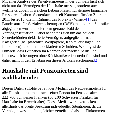
Mit einer Analyse des Privatvermögens in der Schweiz lässt sich
nicht nur das Vermögen der Haushalte messen, sondern auch,
welche Gruppen in welchen Lebensphasen nur geringe finanzielle
Ressourcen haben. Steuerdaten aus elf Kantonen für den Zeitraum
2011 bis 2015, die im Rahmen des Projekts «Wisier»
[1]
des
Bundesamts für Sozialversicherungen (BSV) mit anderen Statistiken
abgeglichen wurden, liefern ein genaues Bild der
Vermögenssituation. Dabei handelt es sich um das bei den
Steuerbehörden deklarierte Vermögen, aufgegliedert nach
Kategorien (hauptsächlich Wertpapiere, Kapitalleistungen und
Immobilien), und um die deklarierten Schulden. Wichtig ist der
Hinweis, dass Guthaben im Rahmen der zweiten Säule und
Lebensversicherungen ohne Rückkaufswert steuerbefreit sind und
daher nicht in den Ergebnissen dieses Artikels erscheinen.
[2]
Haushalte mit Pensionierten sind
wohlhabender
Diesen Daten zufolge beträgt der Median des Nettovermögens für
alle Haushalte mit mindestens einer Person im Pensionsalter
222’700 Schweizer Franken (36’200 Schweizer Franken für
Haushalte im Erwerbsalter). Diese Medianwerte verdecken
allerdings das breite Spektrum individueller Situationen, da die
Vermögen wesentlich ungleicher verteilt sind als die Einkommen.