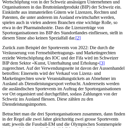
Wertschöpfung von in der Schweiz ansässigen Unternehmen und
Organisationen in das Bruttoinlandprodukt (BIP) der Schweiz ein.
Einkünfte aus immateriellen Gütern wie Lizenzen, Rechten und
Patenten, die unter anderem im Ausland erwirtschaftet werden,
spielen auch in vielen anderen Branchen eine wichtige Rolle, so
etwa in der Pharmaindustrie. Dass die Lizenzerträge von
Sportorganisationen ins BIP des Standortlandes einfliessen, stellt in
diesem Sinne also keinen Spezialfall dar.
[2]
Zurück zum Beispiel der Sportevents von 2022: Die durch die
Veräusserung von Fernsehübertragungs‑ und Marketingrechten
erzielte Wertschöpfung des IOC und der Fifa wird im Schweizer
BIP dem Sektor «Kunst, Unterhaltung und Erholung»
[3]
zugerechnet. Auf der Verwendungsseite ist davon der Aussenhandel
betroffen: Einerseits wird der Verkauf von Lizenz- und
Marketingrechten sowie Veranstaltungstickets an Abnehmer im
Ausland als Dienstleistungsexport verbucht. Andererseits werden
die ausländischen Sportevents im Auftrag der Sportorganisationen
vor Ort organisiert und durchgeführt, sodass Zahlungen von der
Schweiz ins Ausland fliessen. Diese zählen zu den
Dienstleistungsimporten.
Betrachtet man die drei Sportorganisationen zusammen, dann finden
in der Regel alle zwei Jahre gleichzeitig zwei grosse Sportevents
statt; jeweils die Fussball-EM und die Olympischen Sommerspiele