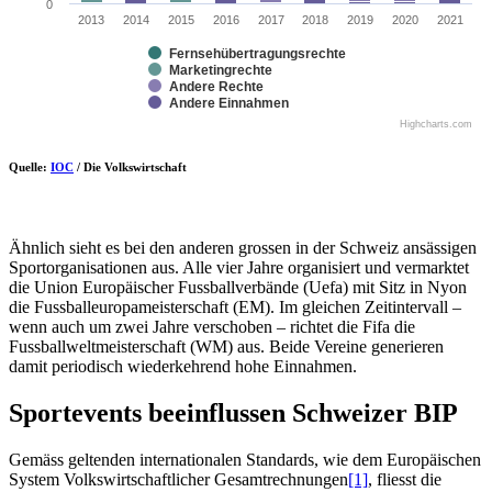
0
2013
2014
2015
2016
2017
2018
2019
2020
2021
Fernsehübertragungsrechte
Marketingrechte
Andere Rechte
Andere Einnahmen
Highcharts.com
Quelle:
IOC
/ Die Volkswirtschaft
Ähnlich sieht es bei den anderen grossen in der Schweiz ansässigen
Sportorganisationen aus. Alle vier Jahre organisiert und vermarktet
die Union Europäischer Fussballverbände (Uefa) mit Sitz in Nyon
die Fussballeuropameisterschaft (EM). Im gleichen Zeitintervall –
wenn auch um zwei Jahre verschoben – richtet die Fifa die
Fussballweltmeisterschaft (WM) aus. Beide Vereine generieren
damit periodisch wiederkehrend hohe Einnahmen.
Sportevents beeinflussen Schweizer BIP
Gemäss geltenden internationalen Standards, wie dem Europäischen
System Volkswirtschaftlicher Gesamtrechnungen
[1]
, fliesst die