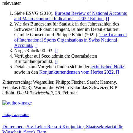
relevanter.
Siehe ESVG (2010).
Eurostat Review of National Accounts
and Macroeconomic Indicators — 2022 Edition
.
[
]
Wie das Bundesamt für Statistik in den Jahreszahlen des
Schweizer BIP damit umgeht, ist hier im Detail erläutert:
Camille Gonseth und Philippe Küttel (2022).
The Treatment
of International Sports Organisations in Swiss National
Accounts.
[
]
Noga-Rubrik 90–93.
[
]
Verfügbar auf Seco.admin.ch: Quartalsdaten
Bruttoinlandprodukt.
[
]
Details zum Vorgehen finden sich in der
technischen Notiz
sowie in den
Konjunkturtendenzen vom Herbst 2022
.
[
]
Zitiervorschlag: Wegmüller, Philipp; Fischer, Sarah; Kemeny,
Felicitas (2023). Warum die WM in Katar das Schweizer BIP
erhöht.
Die Volkswirtschaft
, 28. Februar.
Philipp Wegmüller
Dr. rer. oec., Stv. Leiter Ressort Konjunktur, Staatssekretariat für
Wirtschaft (Seco), Bern