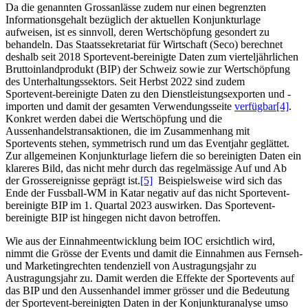
Da die genannten Grossanlässe zudem nur einen begrenzten
Informationsgehalt bezüglich der aktuellen Konjunkturlage
aufweisen, ist es sinnvoll, deren Wertschöpfung gesondert zu
behandeln. Das Staatssekretariat für Wirtschaft (Seco) berechnet
deshalb seit 2018 Sportevent-bereinigte Daten zum vierteljährlichen
Bruttoinlandprodukt (BIP) der Schweiz sowie zur Wertschöpfung
des Unterhaltungssektors. Seit Herbst 2022 sind zudem
Sportevent‑bereinigte Daten zu den Dienstleistungsexporten und -
importen und damit der gesamten Verwendungsseite
verfügbar
[4]
.
Konkret werden dabei die Wertschöpfung und die
Aussenhandelstransaktionen, die im Zusammenhang mit
Sportevents stehen, symmetrisch rund um das Eventjahr geglättet.
Zur allgemeinen Konjunkturlage liefern die so bereinigten Daten ein
klareres Bild, das nicht mehr durch das regelmässige Auf und Ab
der Grossereignisse geprägt ist.
[5]
Beispielsweise wird sich das
Ende der Fussball‑WM in Katar negativ auf das nicht Sportevent-
bereinigte BIP im 1. Quartal 2023 auswirken. Das Sportevent-
bereinigte BIP ist hingegen nicht davon betroffen.
Wie aus der Einnahmeentwicklung beim IOC ersichtlich wird,
nimmt die Grösse der Events und damit die Einnahmen aus Fernseh‑
und Marketingrechten tendenziell von Austragungsjahr zu
Austragungsjahr zu. Damit werden die Effekte der Sportevents auf
das BIP und den Aussenhandel immer grösser und die Bedeutung
der Sportevent-bereinigten Daten in der Konjunkturanalyse umso