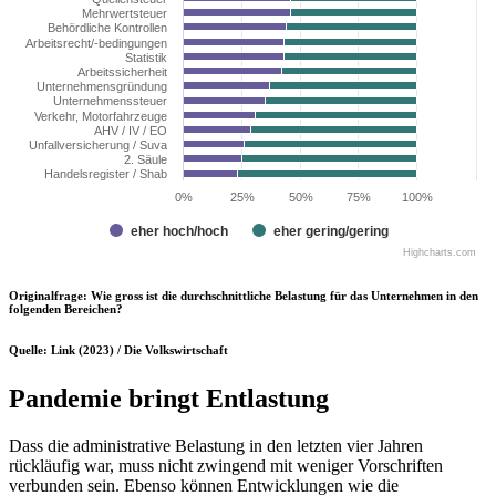
Mehrwertsteuer
Behördliche Kontrollen
Arbeitsrecht/-bedingungen
Statistik
Arbeitssicherheit
Unternehmensgründung
Unternehmenssteuer
Verkehr, Motorfahrzeuge
AHV / IV / EO
Unfallversicherung / Suva
2. Säule
Handelsregister / Shab
0%
25%
50%
75%
100%
eher hoch/hoch
eher gering/gering
Highcharts.com
Originalfrage: Wie gross ist die durchschnittliche Belastung für das Unternehmen in den
folgenden Bereichen?
Quelle: Link (2023) / Die Volkswirtschaft
Pandemie bringt Entlastung
Dass die administrative Belastung in den letzten vier Jahren
rückläufig war, muss nicht zwingend mit weniger Vorschriften
verbunden sein. Ebenso können Entwicklungen wie die