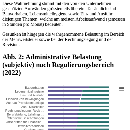
Diese Wahrnehmung stimmt mit den von den Unternehmen
geschätzten Aufwänden grösstenteils überein: Tatsächlich sind
Bauvorhaben, Lebensmittelhygiene sowie Ein- und Ausfuhr
diejenigen Themen, welche am meisten Arbeitsaufwand (gemessen
in Stunden pro Monat) bedeuten.
Gesunken ist hingegen die wahrgenommene Belastung im Bereich
der Mehrwertsteuer sowie bei der Rechnungslegung und der
Revision.
Abb. 2: Administrative Belastung
(subjektiv) nach Regulierungsbereich
(2022)
Bauvorhaben
Lebensmittelhygiene
Ein- und Ausfuhr
Einholen von Bewilligungen
Ausbau Produktionsanlage
Ausl. Mitarbeiter
Rechnungslegung, Revis…
Berufsbildung, Lehrlings…
Öffentliche Beschaffungen
Vorschriften für Finanzint…
Umweltvorschriften
Quellensteuer