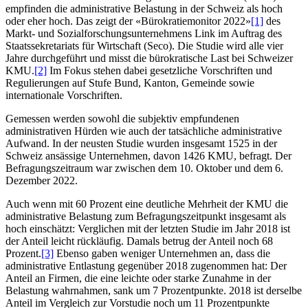
empfinden die administrative Belastung in der Schweiz als hoch
oder eher hoch. Das zeigt der «Bürokratiemonitor 2022»
[1]
des
Markt- und Sozialforschungsunternehmens Link im Auftrag des
Staatssekretariats für Wirtschaft (Seco). Die Studie wird alle vier
Jahre durchgeführt und misst die bürokratische Last bei Schweizer
KMU.
[2]
Im Fokus stehen dabei gesetzliche Vorschriften und
Regulierungen auf Stufe Bund, Kanton, Gemeinde sowie
internationale Vorschriften.
Gemessen werden sowohl die subjektiv empfundenen
administrativen Hürden wie auch der tatsächliche administrative
Aufwand. In der neusten Studie wurden insgesamt 1525 in der
Schweiz ansässige Unternehmen, davon 1426 KMU, befragt. Der
Befragungszeitraum war zwischen dem 10. Oktober und dem 6.
Dezember 2022.
Auch wenn mit 60 Prozent eine deutliche Mehrheit der KMU die
administrative Belastung zum Befragungszeitpunkt insgesamt als
hoch einschätzt: Verglichen mit der letzten Studie im Jahr 2018 ist
der Anteil leicht rückläufig. Damals betrug der Anteil noch 68
Prozent.
[3]
Ebenso gaben weniger Unternehmen an, dass die
administrative Entlastung gegenüber 2018 zugenommen hat: Der
Anteil an Firmen, die eine leichte oder starke Zunahme in der
Belastung wahrnahmen, sank um 7 Prozentpunkte. 2018 ist derselbe
Anteil im Vergleich zur Vorstudie noch um 11 Prozentpunkte