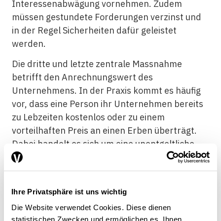
Interessenabwägung vornehmen. Zudem
müssen gestundete Forderungen verzinst und
in der Regel Sicherheiten dafür geleistet
werden.
Die dritte und letzte zentrale Massnahme
betrifft den Anrechnungswert des
Unternehmens. In der Praxis kommt es häufig
vor, dass eine Person ihr Unternehmen bereits
zu Lebzeiten kostenlos oder zu einem
vorteilhaften Preis an einen Erben überträgt.
Dabei handelt es sich um eine unentgeltliche
Zuwendung, die der Begünstigte in den
Nachlass einwerfen muss. Nach geltendem
Recht ist der massgebliche Zeitpunkt für die
Ihre Privatsphäre ist uns wichtig
Wertermittlung des Unternehmens der
Die Website verwendet Cookies. Diese dienen
Todestag. Falls sich der Wert zwischen dem
statistischen Zwecken und ermöglichen es, Ihnen