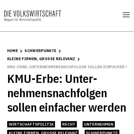
HOME
SCHWERPUNKTE
KLEINE FIRMEN, GROSSE RELEVANZ
KMU-ERBE: UNTER­NEHMENS­­NACH­FOLGEN SOLLEN EINFACHER WE
KMU-Erbe: Unter­
nehmens­­nach­folgen
sollen einfacher werden
WIRTSCHAFTSPOLITIK
RECHT
UNTERNEHMEN
KLEINE FIRMEN, GROSSE RELEVANZ
SCHWERPUNKTE