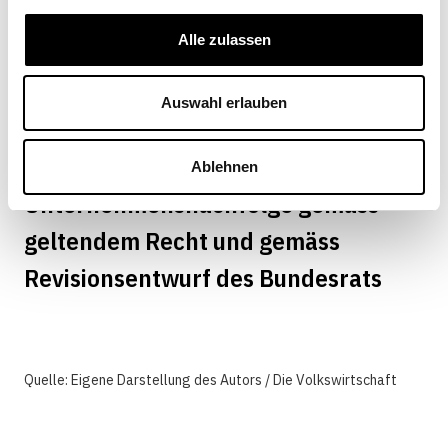
sollen. So können sie es beispielsweise
ablehnen, dass ihnen unwillentlich eine – nur
Alle zulassen
schwer handelbare – Minderheitsbeteiligung
am Unternehmen an ihren Pflichtteil
Auswahl erlauben
angerechnet wird.
Ablehnen
Unternehmensnachfolge gemäss
geltendem Recht und gemäss
Revisionsentwurf des Bundesrats
Quelle: Eigene Darstellung des Autors / Die Volkswirtschaft