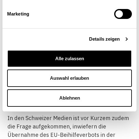
Hilfen auf Kantons- und Gemeindeebene oder
Massnahmen der Wirtschaftsförderung (inkl.
Marketing
Steuerrulings). Ebenso müssten Darlehen,
Garantien oder Bürgschaften, welche
Unternehmen von Kommunen, Kantonen und
Details zeigen
Bund erhalten, darauf hin geprüft werden, ob
sie marktwirtschaftlichen Grundsätzen
Alle zulassen
entsprechen.
[17]
Diese Erkenntnisse sind nach
wir vor aktuell.
Auswahl erlauben
Service public in Gefahr?
Ablehnen
In den Schweizer Medien ist vor Kurzem zudem
die Frage aufgekommen, inwiefern die
Übernahme des EU-Beihilfeverbots in der