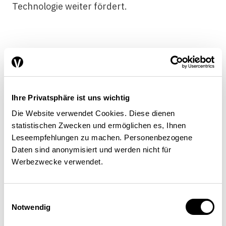
Technologie weiter fördert.
Alle für wenige
Der Entwurf einer industriepolitischen Strategie
für Deutschland wollte als fünften Punkt das
Ihre Privatsphäre ist uns wichtig
Wettbewerbsrecht in der EU und Deutschland
Die Website verwendet Cookies. Diese dienen
anpassen, um sogenannte nationale Champions
statistischen Zwecken und ermöglichen es, Ihnen
aufzubauen. Im Grundsatz geht es bei
Leseempfehlungen zu machen. Personenbezogene
Daten sind anonymisiert und werden nicht für
nationalen Champions darum,
Werbezwecke verwendet.
marktbeherrschende Stellungen in der EU zu
ermöglichen, damit diese Unternehmen auf den
Weltmärkten eine bessere
Einwilligungsauswahl
Wettbewerbsposition erlangen. Oder anders
Notwendig
gewendet: Die Käufer der Produkte nationaler