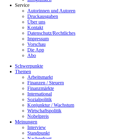
Service
Autorinnen und Autoren
Druckausgaben
Über uns
Kontakt
Datenschutz/Rechtliches
Impressum
Vorschau
Die App
Abo
Schwerpunkte
Themen
Arbeitsmarkt
Finanzen / Steuern
Finanzmärkte
International
Sozialpolitik
Konjunktur / Wachstum
Wirtschaftspolitik
Nobelpreis
Meinungen
Interview
Standpunkt
Nachgefragt