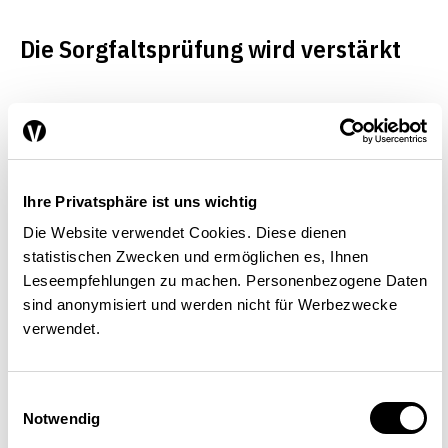
Die Sorgfaltsprüfung wird verstärkt
Bedeutendste Aktualisierungen
betreffen Empfehlungen zum
Schutz der Umwelt und zum
Ihre Privatsphäre ist uns wichtig
verantwortungsvollen Umgang
Die Website verwendet Cookies. Diese dienen
mit Technologien. Unternehmen
statistischen Zwecken und ermöglichen es, Ihnen
Leseempfehlungen zu machen. Personenbezogene Daten
sollen sich an international
sind anonymisiert und werden nicht für Werbezwecke
vereinbarte Ziele in den
verwendet.
Bereichen Klimawandel und
Biodiversität halten. Neu sollen
Einwilligungsauswahl
Notwendig
auch Tierschutzstandards