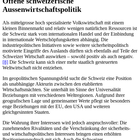
Offene schweizerische
Aussenwirtschaftspolitik
Als mittelgrosse hoch spezialisierte Volkswirtschaft mit einem
kleinen Binnenmarkt und relativ wenigen natürlichen Ressourcen ist
die Schweiz stark vom internationalen Handel und der Einbindung
in internationale Wertschöpfungsketten abhängig. Die
industriepolitischen Initiativen sowie weitere sicherheitspolitisch
motivierte Eingriffe des Auslands dürften sich ebenfalls auf Teile der
Schweizer Wirtschaft auswirken – sowohl positiv als auch negativ.
[8]
Die Schweiz kann sich einer mehr staatlich gesteuerten
Weltwirtschaft nicht entziehen.
Im geopolitischen Spannungsfeld sucht die Schweiz eine Position
als unabhängige Akteurin zwischen den etablierten
Wirtschaftsmächten. Sie unterhält im Sinne der Universalität
Beziehungen mit verschiedenen Weltregionen. Aufgrund ihrer
geografischen Lage und gemeinsamer Werte pflegt sie besonders
enge Beziehungen mit der EU, den USA und weiteren
gleichgesinnten Staaten.
Die Wahrung ihrer Interessen wird jedoch anspruchsvoller: Die
zunehmenden Rivalitäten und die Verschränkung der sicherheits-
und wirtschaftspolitischen Interessen bringen einen erhöhten
Positionierungsdruck mit sich. Auch die Schweizer