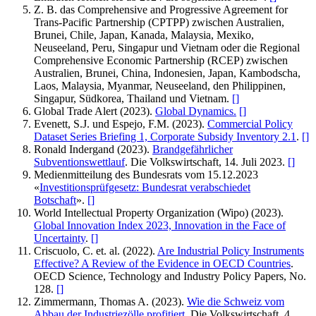
Z. B. das Comprehensive and Progressive Agreement for
Trans-Pacific Partnership (CPTPP) zwischen Australien,
Brunei, Chile, Japan, Kanada, Malaysia, Mexiko,
Neuseeland, Peru, Singapur und Vietnam oder die Regional
Comprehensive Economic Partnership (RCEP) zwischen
Australien, Brunei, China, Indonesien, Japan, Kambodscha,
Laos, Malaysia, Myanmar, Neuseeland, den Philippinen,
Singapur, Südkorea, Thailand und Vietnam.
[
]
Global Trade Alert (2023).
Global Dynamics.
[
]
Evenett, S.J. und Espejo, F.M. (2023).
Commercial Policy
Dataset Series Briefing 1, Corporate Subsidy Inventory 2.1
.
[
]
Ronald Indergand (2023).
Brandgefährlicher
Subventionswettlauf
. Die Volkswirtschaft, 14. Juli 2023.
[
]
Medienmitteilung des Bundesrats vom 15.12.2023
«
Investitionsprüfgesetz: Bundesrat verabschiedet
Botschaft
».
[
]
World Intellectual Property Organization (Wipo) (2023).
Global Innovation Index 2023, Innovation in the Face of
Uncertainty
.
[
]
Criscuolo, C. et. al. (2022).
Are Industrial Policy Instruments
Effective? A Review of the Evidence in OECD Countries
.
OECD Science, Technology and Industry Policy Papers, No.
128.
[
]
Zimmermann, Thomas A. (2023).
Wie die Schweiz vom
Abbau der Industriezölle profitiert
. Die Volkswirtschaft, 4.