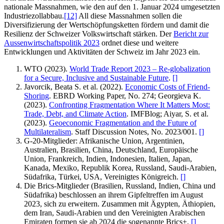
nationale Massnahmen, wie den auf den 1. Januar 2024 umgesetzten
Industriezollabbau.
[12]
All diese Massnahmen sollen die
Diversifizierung der Wertschöpfungsketten fördern und damit die
Resilienz der Schweizer Volkswirtschaft stärken. Der
Bericht zur
Aussenwirtschaftspolitik 2023
ordnet diese und weitere
Entwicklungen und Aktivitäten der Schweiz im Jahr 2023 ein.
WTO (2023).
World Trade Report 2023 – Re-globalization
for a Secure, Inclusive and Sustainable Future
.
[
]
Javorcik, Beata S. et al. (2022).
Economic Costs of Friend-
Shoring
. EBRD Working Paper, No. 274; Georgieva K.
(2023).
Confronting Fragmentation Where It Matters Most:
Trade, Debt, and Climate Action
. IMFBlog; Aiyar, S. et al.
(2023).
Geoeconomic Fragmentation and the Future of
Multilateralism
. Staff Discussion Notes, No. 2023/001.
[
]
G-20-Mitglieder: Afrikanische Union, Argentinien,
Australien, Brasilien, China, Deutschland, Europäische
Union, Frankreich, Indien, Indonesien, Italien, Japan,
Kanada, Mexiko, Republik Korea, Russland, Saudi-Arabien,
Südafrika, Türkei, USA, Vereinigtes Königreich.
[
]
Die Brics-Mitglieder (Brasilien, Russland, Indien, China und
Südafrika) beschlossen an ihrem Gipfeltreffen im August
2023, sich zu erweitern. Zusammen mit Ägypten, Äthiopien,
dem Iran, Saudi-Arabien und den Vereinigten Arabischen
Emiraten formen sie ab 2024 die sogenannte Brics+.
[
]