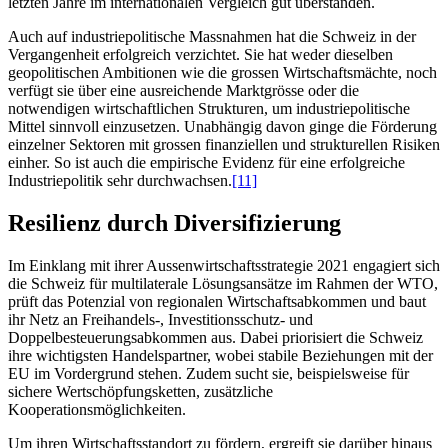
letzten Jahre im internationalen Vergleich gut überstanden.
Auch auf industriepolitische Massnahmen hat die Schweiz in der
Vergangenheit erfolgreich verzichtet. Sie hat weder dieselben
geopolitischen Ambitionen wie die grossen Wirtschaftsmächte, noch
verfügt sie über eine ausreichende Marktgrösse oder die
notwendigen wirtschaftlichen Strukturen, um industriepolitische
Mittel sinnvoll einzusetzen. Unabhängig davon ginge die Förderung
einzelner Sektoren mit grossen finanziellen und strukturellen Risiken
einher. So ist auch die empirische Evidenz für eine erfolgreiche
Industriepolitik sehr durchwachsen.
[11]
Resilienz durch Diversifizierung
Im Einklang mit ihrer Aussenwirtschaftsstrategie 2021 engagiert sich
die Schweiz für multilaterale Lösungsansätze im Rahmen der WTO,
prüft das Potenzial von regionalen Wirtschaftsabkommen und baut
ihr Netz an Freihandels-, Investitionsschutz- und
Doppelbesteuerungsabkommen aus. Dabei priorisiert die Schweiz
ihre wichtigsten Handelspartner, wobei stabile Beziehungen mit der
EU im Vordergrund stehen. Zudem sucht sie, beispielsweise für
sichere Wertschöpfungsketten, zusätzliche
Kooperationsmöglichkeiten.
Um ihren Wirtschaftsstandort zu fördern, ergreift sie darüber hinaus