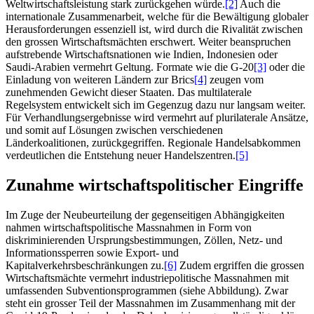
Weltwirtschaftsleistung stark zurückgehen würde.
[2]
Auch die
internationale Zusammenarbeit, welche für die Bewältigung globaler
Herausforderungen essenziell ist, wird durch die Rivalität zwischen
den grossen Wirtschaftsmächten erschwert. Weiter beanspruchen
aufstrebende Wirtschaftsnationen wie Indien, Indonesien oder
Saudi-Arabien vermehrt Geltung. Formate wie die G-20
[3]
oder die
Einladung von weiteren Ländern zur Brics
[4]
zeugen vom
zunehmenden Gewicht dieser Staaten. Das multilaterale
Regelsystem entwickelt sich im Gegenzug dazu nur langsam weiter.
Für Verhandlungsergebnisse wird vermehrt auf plurilaterale Ansätze,
und somit auf Lösungen zwischen verschiedenen
Länderkoalitionen, zurückgegriffen. Regionale Handelsabkommen
verdeutlichen die Entstehung neuer Handelszentren.
[5]
Zunahme wirtschaftspolitischer Eingriffe
Im Zuge der Neubeurteilung der gegenseitigen Abhängigkeiten
nahmen wirtschaftspolitische Massnahmen in Form von
diskriminierenden Ursprungsbestimmungen, Zöllen, Netz- und
Informationssperren sowie Export- und
Kapitalverkehrsbeschränkungen zu.
[6]
Zudem ergriffen die grossen
Wirtschaftsmächte vermehrt industriepolitische Massnahmen mit
umfassenden Subventionsprogrammen (siehe Abbildung). Zwar
steht ein grosser Teil der Massnahmen im Zusammenhang mit der