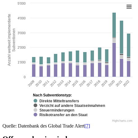
5'000
Anzahl weltweit implementierte
4'000
Subventionen
3'000
2'000
1'000
0
2015
2022
2011
2018
2014
2021
2010
2017
2013
2020
2009
2016
2012
2019
Nach Subventionstyp:
Direkte Mitteltransfers
Verzicht auf andere Staatseinnahmen
Steuerminderungen
Risikotransfer an den Staat
Highcharts.com
Quelle: Datenbank des Global Trade Alert
[7]