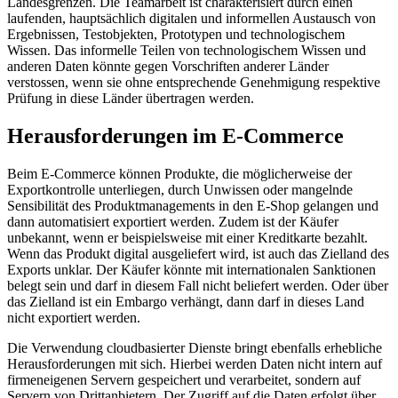
Landesgrenzen. Die Teamarbeit ist charakterisiert durch einen
laufenden, hauptsächlich digitalen und informellen Austausch von
Ergebnissen, Testobjekten, Prototypen und technologischem
Wissen. Das informelle Teilen von technologischem Wissen und
anderen Daten könnte gegen Vorschriften anderer Länder
verstossen, wenn sie ohne entsprechende Genehmigung respektive
Prüfung in diese Länder übertragen werden.
Herausforderungen im E-Commerce
Beim E-Commerce können Produkte, die möglicherweise der
Exportkontrolle unterliegen, durch Unwissen oder mangelnde
Sensibilität des Produktmanagements in den E-Shop gelangen und
dann automatisiert exportiert werden. Zudem ist der Käufer
unbekannt, wenn er beispielsweise mit einer Kreditkarte bezahlt.
Wenn das Produkt digital ausgeliefert wird, ist auch das Zielland des
Exports unklar. Der Käufer könnte mit internationalen Sanktionen
belegt sein und darf in diesem Fall nicht beliefert werden. Oder über
das Zielland ist ein Embargo verhängt, dann darf in dieses Land
nicht exportiert werden.
Die Verwendung cloudbasierter Dienste bringt ebenfalls erhebliche
Herausforderungen mit sich. Hierbei werden Daten nicht intern auf
firmeneigenen Servern gespeichert und verarbeitet, sondern auf
Servern von Drittanbietern. Der Zugriff auf die Daten erfolgt über