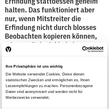
Erfindung stattdessen geheim
halten. Das funktioniert aber
nur, wenn Mitstreiter die
Erfindung nicht durch blosses
Beobachten kopieren können,
wie zum Beispiel bei einem
mechanischen Antrieb. Ohne
Patent ist dies völlig legal. Eine
Ihre Privatsphäre ist uns wichtig
weitere Alternative ist, schlicht
Die Website verwendet Cookies. Diese dienen
schneller zu sein als die
statistischen Zwecken und ermöglichen es, Ihnen
Leseempfehlungen zu machen. Personenbezogene
anderen. Gerade bei Produkten
Daten sind anonymisiert und werden nicht für
mit kurzen Lebenszyklen lohnt
Werbezwecke verwendet.
sich ein Patent eher nicht, weil