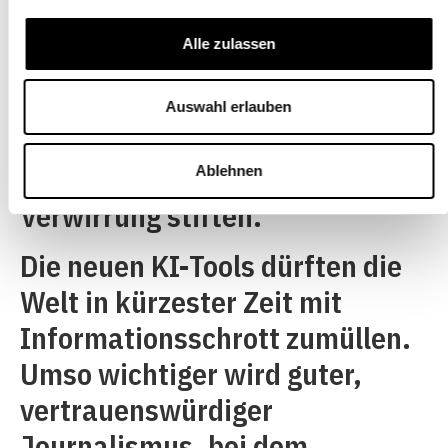
KI. Künstlich generierte Bilder,
Alle zulassen
Töne oder Videos dürfen
aufgrund ihrer Ähnlichkeit mit
Auswahl erlauben
der Wirklichkeit auch nie
irreführend sein oder
Ablehnen
Verwirrung stiften.
Die neuen KI-Tools dürften die
Welt in kürzester Zeit mit
Informationsschrott zumüllen.
Umso wichtiger wird guter,
vertrauenswürdiger
Journalismus, bei dem