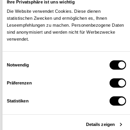
einige herauszupflücken:
Ihre Privatsphäre ist uns wichtig
Die Website verwendet Cookies. Diese dienen
Die journalistische
statistischen Zwecken und ermöglichen es, Ihnen
Arbeitsweise bleibt auch mit
Leseempfehlungen zu machen. Personenbezogene Daten
sind anonymisiert und werden nicht für Werbezwecke
KI-Programmen dieselbe: Sie
verwendet.
orientiert sich an der
Wahrheitssuche. Das heisst,
Einwilligungsauswahl
dass alle Quellen, auf denen die
Notwendig
künstlich erzeugten Inhalte
Präferenzen
beruhen, im gleichen Masse
bekannt sein, bewertet und
Statistiken
genannt werden müssen wie bei
einem traditionellen
Details zeigen
journalistischen Beitrag ohne