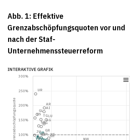
Abb. 1: Effektive
Grenzabschöpfungsquoten vor und
nach der Staf-
Unternehmenssteuerreform
INTERAKTIVE GRAFIK
300%
UR
250%
Grenzabschöpfungsquote
AR
200%
AI
GL
VS
TG
LU
150%
AG
SO
SG
GR
JU
UR
FR
BE
NE
100%
SH
GL
VS
NW
TG