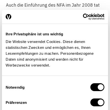
Auch die Einführung des NFA im Jahr 2008 tat
diesen Trends keinen Abbruch. Somit hielten
die scheinbar prohibitiv hohen
Abschöpfungsquoten die Kantone
offensichtlich nicht davon ab, sich mittels
Ihre Privatsphäre ist uns wichtig
Steuersenkungen intensiv um
Die Website verwendet Cookies. Diese dienen
Firmenansiedlungen und
statistischen Zwecken und ermöglichen es, Ihnen
Gewinnverschiebungen zu bemühen. Die
Leseempfehlungen zu machen. Personenbezogene
Erklärung dafür muss darin liegen, dass
Daten sind anonymisiert und werden nicht für
zusätzliche im Kanton ausgewiesene Gewinne
Werbezwecke verwendet.
dem betroffenen Kanton nicht nur zusätzliche
Gewinnsteuereinnahmen bescheren, sondern
Einwilligungsauswahl
auch andere, indirekte fiskalische und
Notwendig
wirtschaftliche Vorteile wie etwa mehr
Arbeitsplätze und
Präferenzen
Einkommenssteuereinnahmen, eine erhöhte