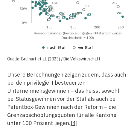
FR
NE
SO
AR
OW
ZG
JU
SG
AG
SZ
LU
BL
50%
GR
AI
SH
BE
TI
NW
ZG
OW
BS
GE
ZH
BS
SZ
VD
GE
TI
BL
VD
ZH
0%
100
150
200
250
Ressourcenindex (bevölkerungsgewichteter Schweizer
Durchschnitt = 100)
nach Staf
vor Staf
Quelle: Brülhart et al. (2023) / Die Volkswirtschaft
Unsere Berechnungen zeigen zudem, dass auch
bei den privilegiert besteuerten
Unternehmensgewinnen – das heisst sowohl
bei Statusgewinnen vor der Staf als auch bei
Patentbox-Gewinnen nach der Reform – die
Grenzabschöpfungsquoten für alle Kantone
unter 100 Prozent liegen.
[4]