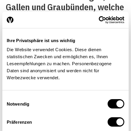
Gallen und Graubünden, welche
ihren Ressourcenindex trotz
überdurchschnittlich hoher
Steuern verbessern konnten.
Ihre Privatsphäre ist uns wichtig
Allerdings: Gerade diese drei
Die Website verwendet Cookies. Diese dienen
Kantone haben seit 2008 ihre
statistischen Zwecken und ermöglichen es, Ihnen
Leseempfehlungen zu machen. Personenbezogene
Steuerausschöpfung stärker
Daten sind anonymisiert und werden nicht für
reduziert als alle anderen
Werbezwecke verwendet.
Kantone, die damals ihre
Einwilligungsauswahl
Unternehmen
Notwendig
überdurchschnittlich
besteuerten. Das legt den
Präferenzen