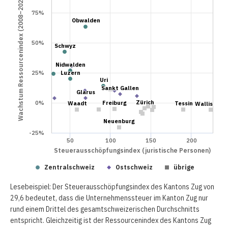
Wachstum Ressourcenindex (2008–2024)
75%
Obwalden
Obwalden
50%
Schwyz
Schwyz
Nidwalden
Nidwalden
25%
Luzern
Luzern
Uri
Uri
Sankt Gallen
Sankt Gallen
Glarus
Glarus
Zürich
Zürich
0%
Freiburg
Freiburg
Waadt
Waadt
Tessin
Tessin
Wallis
Wallis
Neuenburg
Neuenburg
-25%
50
100
150
200
Steuerausschöpfungsindex (juristische Personen)
Zentralschweiz
Ostschweiz
übrige
Lesebeispiel: Der Steuerausschöpfungsindex des Kantons Zug von
29,6 bedeutet, dass die Unternehmenssteuer im Kanton Zug nur
rund einem Drittel des gesamtschweizerischen Durchschnitts
entspricht. Gleichzeitig ist der Ressourcenindex des Kantons Zug