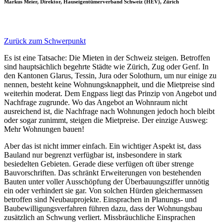
Markus Meier, Direktor, Hauseigentümerverband Schweiz (HEV), Zürich
Zurück zum Schwerpunkt
Es ist eine Tatsache: Die Mieten in der Schweiz steigen. Betroffen
sind hauptsächlich begehrte Städte wie Zürich, Zug oder Genf. In
den Kantonen Glarus, Tessin, Jura oder Solothurn, um nur einige zu
nennen, besteht keine Wohnungsknappheit, und die Mietpreise sind
weiterhin moderat. Dem Engpass liegt das Prinzip von Angebot und
Nachfrage zugrunde. Wo das Angebot an Wohnraum nicht
ausreichend ist, die Nachfrage nach Wohnungen jedoch hoch bleibt
oder sogar zunimmt, steigen die Mietpreise. Der einzige Ausweg:
Mehr Wohnungen bauen!
Aber das ist nicht immer einfach. Ein wichtiger Aspekt ist, dass
Bauland nur begrenzt verfügbar ist, insbesondere in stark
besiedelten Gebieten. Gerade diese verfügen oft über strenge
Bauvorschriften. Das schränkt Erweiterungen von bestehenden
Bauten unter voller Ausschöpfung der Überbauungsziffer unnötig
ein oder verhindert sie gar. Von solchen Hürden gleichermassen
betroffen sind Neubauprojekte. Einsprachen in Planungs- und
Baubewilligungsverfahren führen dazu, dass der Wohnungsbau
zusätzlich an Schwung verliert. Missbräuchliche Einsprachen