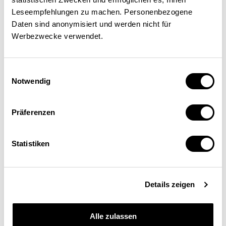
nachhaltigen Entwicklung
Leseempfehlungen zu machen. Personenbezogene
eingegangen ist. Den neuen
Daten sind anonymisiert und werden nicht für
Efta-Standards genügen sie
Werbezwecke verwendet.
allerdings nicht. So fehlt etwa
Einwilligungsauswahl
der Artikel zum
Notwendig
Expertengremium, an das sich
beide Parteien bei
Präferenzen
Rechtsverletzungen oder
Statistiken
gescheiterten bilateralen
Verhandlungen wenden können.
Details zeigen
Zudem gilt der
Streitbeilegungsmechanismus
Alle zulassen