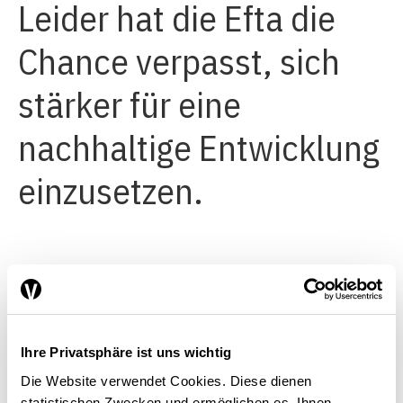
Leider hat die Efta die
Chance verpasst, sich
stärker für eine
nachhaltige Entwicklung
einzusetzen.
Positiv ist, dass Indien erstmals
mit einem eigenen Kapitel
Ihre Privatsphäre ist uns wichtig
Verpflichtungen zur
Die Website verwendet Cookies. Diese dienen
statistischen Zwecken und ermöglichen es, Ihnen