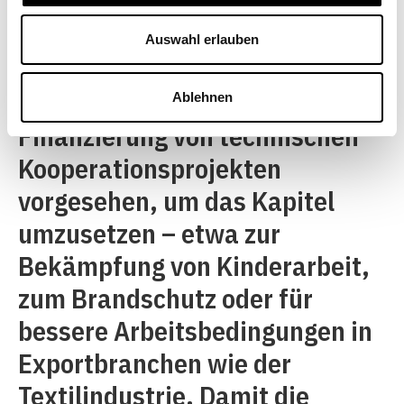
zwar für andere Kapitel, nicht
aber für das Kapitel zur
Auswahl erlauben
nachhaltigen Entwicklung.
Ebenso wenig ist die
Ablehnen
Finanzierung von technischen
Kooperationsprojekten
vorgesehen, um das Kapitel
umzusetzen – etwa zur
Bekämpfung von Kinderarbeit,
zum Brandschutz oder für
bessere Arbeitsbedingungen in
Exportbranchen wie der
Textilindustrie. Damit die