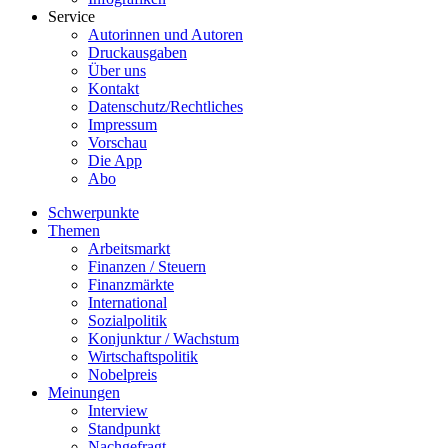
Service
Autorinnen und Autoren
Druckausgaben
Über uns
Kontakt
Datenschutz/Rechtliches
Impressum
Vorschau
Die App
Abo
Schwerpunkte
Themen
Arbeitsmarkt
Finanzen / Steuern
Finanzmärkte
International
Sozialpolitik
Konjunktur / Wachstum
Wirtschaftspolitik
Nobelpreis
Meinungen
Interview
Standpunkt
Nachgefragt