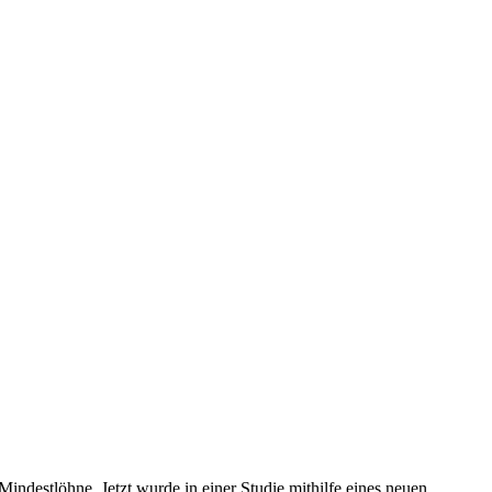
ndestlöhne. Jetzt wurde in einer Studie mithilfe eines neuen