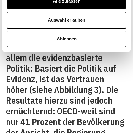
beispielsweise die effiziente
Alle zulassen
Dienstleistungserbringung,
Auswahl erlauben
Gleichbehandlung oder die
Innovation der Behörden. Auf
Ablehnen
nationaler Ebene zählt vor
allem die evidenzbasierte
Politik: Basiert die Politik auf
Evidenz, ist das Vertrauen
höher (siehe Abbildung 3). Die
Resultate hierzu sind jedoch
ernüchternd: OECD-weit sind
nur 41 Prozent der Bevölkerung
der Ansicht, die Regierung