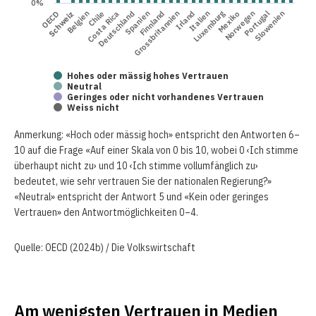
0%
Luxemburg
OECD
Schweiz
Belgien
Costa Rica
Chile
Deutschland
Spanien
Grossbritannien
Finnland
Irland
Italien
Mexiko
Norwegen
Portugal
Slowenien
Hohes oder mässig hohes Vertrauen
Neutral
Geringes oder nicht vorhandenes Vertrauen
Weiss nicht
Anmerkung: «Hoch oder mässig hoch» entspricht den Antworten 6–
10 auf die Frage «Auf einer Skala von 0 bis 10, wobei 0 ‹Ich stimme
überhaupt nicht zu› und 10 ‹Ich stimme vollumfänglich zu›
bedeutet, wie sehr vertrauen Sie der nationalen Regierung?»
«Neutral» entspricht der Antwort 5 und «Kein oder geringes
Vertrauen» den Antwortmöglichkeiten 0–4.
Quelle: OECD (2024b) / Die Volkswirtschaft
Am wenigsten Vertrauen in Medien