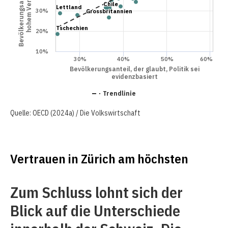
Chile
Chile
Lettland
Lettland
30%
Grossbritannien
Grossbritannien
Tschechien
Tschechien
20%
10%
30%
40%
50%
60%
Bevölkerungsanteil, der glaubt, Politik sei
evidenzbasiert
Trendlinie
Quelle: OECD (2024a) / Die Volkswirtschaft
Vertrauen in Zürich am höchsten
Zum Schluss lohnt sich der
Blick auf die Unterschiede