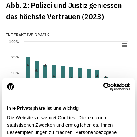
Abb. 2: Polizei und Justiz geniessen
das höchste Vertrauen (2023)
INTERAKTIVE GRAFIK
100%
75%
50%
25%
0%
Ihre Privatsphäre ist uns wichtig
Lokale Regierung
Gemeindeverwaltung
Kantonsregierung
Bundesverwaltung
Polizei
Internationale Organisationen
Andere Leute
Politische Parteien
Gerichte und Justiz
Bundesrat
Parlament
Medien
Die Website verwendet Cookies. Diese dienen
statistischen Zwecken und ermöglichen es, Ihnen
Leseempfehlungen zu machen. Personenbezogene