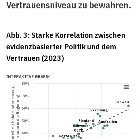
Vertrauensniveau zu bewahren.
Abb. 3: Starke Korrelation zwischen
evidenzbasierter Politik und dem
Vertrauen (2023)
INTERAKTIVE GRAFIK
80%
Bevölkerungsanteil mit hohem oder mässig
70%
hohem Vertrauen in die Regierung
Schweiz
Schweiz
60%
Luxemburg
Luxemburg
50%
Finnland
Finnland
Australien
Australien
Schweden
Schweden
OECD
OECD
40%
Costa Rica
Costa Rica