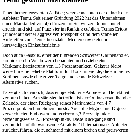
Temu gewinnt Marktanteile
Einen bemerkenswerten Aufstieg verzeichnet auch der chinesische
Anbieter Temu. Seit seiner Gründung 2022 hat das Unternehmen
einen Marktanteil von 4,6 Prozent im Schweizer Onlinehandel
erreicht und sich auf Platz vier im Ranking etabliert. Temus Erfolg
gründet auf seiner aggressiven Preispolitik und dem schnellen
Aufgreifen von Trends in sozialen Medien sowie einem
kurzweiligen Einkaufserlebnis.
Doch auch Galaxus, einer der führenden Schweizer Onlinehändler,
konnte sich im Wettbewerb behaupten und erzielte eine
Marktanteilssteigerung von 1,3 Prozentpunkten. Galaxus bleibt
weiterhin eine beliebte Plattform für Konsumierende, die ein breites
Sortiment sowie eine zuverlässige und schnelle Schweizer
Alternative suchen.
Es zeigt sich dennoch, dass einige etablierte Anbieter an Beliebtheit
verloren haben. Am stärksten betroffen ist der Onlineversandhändler
Zalando, der einen Rückgang seines Marktanteils von 4,7
Prozentpunkten hinnehmen musste. Auch die Migros und Digitec
verzeichneten Einbussen und verloren 3,3 Prozentpunkte
beziehungsweise 2,3 Prozentpunkte. Diese Rückgänge sind
vermutlich auf die wachsende Attraktivität internationaler Anbieter
zurückzuführen, die zunehmend mit einem breiten und preiswerten