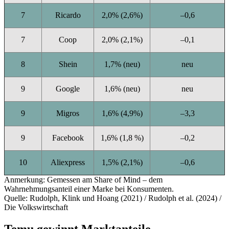
7
Ricardo
2,0% (2,6%)
–0,6
7
Coop
2,0% (2,1%)
–0,1
8
Shein
1,7% (neu)
neu
9
Google
1,6% (neu)
neu
9
Migros
1,6% (4,9%)
–3,3
9
Facebook
1,6% (1,8 %)
–0,2
10
Aliexpress
1,5% (2,1%)
–0,6
Anmerkung: Gemessen am Share of Mind – dem
Wahrnehmungsanteil einer Marke bei Konsumenten.
Quelle: Rudolph, Klink und Hoang (2021) / Rudolph et al. (2024) /
Die Volkswirtschaft