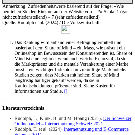
Anmerkung: Zufriedenheitswerte basierend auf der Frage: «Wie
beurteilen Sie den Einkauf auf der Website von …?» Skala: 1 (gar
nicht zufriedenstellend) – 7 (sehr zufriedenstellend)
Quelle: Rudolph et al. (2024) / Die Volkswirtschaft
Das Ranking wird anhand einer Befragung ermittelt und
basiert auf dem Share of Mind – ein Mass, wie präsent ein
Onlineshop im Bewusstsein der Konsumierenden ist. Share of
Mind ist eine legitime, wenn auch weiche Kennzahl, da sie
die Marktpräsenz und die mentale Verankerung einer Marke
misst – ein wichtiger Indikator für zukünftige Marktanteile.
Studien zeigen, dass Marken mit hohem Share of Mind
langfristig häufiger gekauft werden, da sie in
Kaufentscheidungen präsenter sind. Siehe Kasten für
Informationen zur Studie.
[
]
Literaturverzeichnis
Rudolph, T., Klink, B. und M. Hoang (2021).
Der Schweizer
Onlinehandel – Internetnutzung Schweiz 2021
.
Rudolph, T. et al. (2024).
Internetnutzung und E-Commerce
Schweiz 2024
.