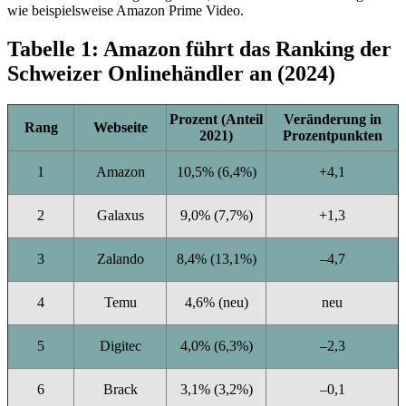
wie beispielsweise Amazon Prime Video.
Tabelle 1: Amazon führt das Ranking der
Schweizer Onlinehändler an (2024)
Prozent
(Anteil
Veränderung in
Rang
Webseite
2021)
Prozentpunkten
1
Amazon
10,5% (6,4%)
+4,1
2
Galaxus
9,0% (7,7%)
+1,3
3
Zalando
8,4% (13,1%)
–4,7
4
Temu
4,6% (neu)
neu
5
Digitec
4,0% (6,3%)
–2,3
6
Brack
3,1% (3,2%)
–0,1