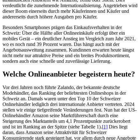
verdeutlicht die zunehmende Internationalisierung. Angetrieben wird
dieser Boom einerseits durch mehr Käuferinnen und Käufer und
andererseits durch höhere Ausgaben pro Käufer.
Besonders Smartphones prägen das Einkaufsverhalten in der
Schweiz: Über die Hälfte aller Onlineeinkäufe erfolgt über ein
mobiles Gerät – ein deutlicher Anstieg im Vergleich zum Jahr 2021,
wo es noch rund 39 Prozent waren. Das hängt auch mit der
Angebotsausweitung zusammen. Kundinnen erwarten heute längst
nicht mehr nur attraktive Preise und ein breites Produktsortiment,
sondern auch eine schnelle und zuverlässige Lieferung.
Welche Onlineanbieter begeistern heute?
Vor drei Jahren noch führte Zalando, der bekannte deutsche
Modehändler, das Ranking der beliebtesten Onlineshops in der
Schweiz an. Damals waren unter den Top 10 der Schweizer
Onlinehändler lediglich drei internationale Anbieter vertreten. 2024
stellen wir einige tiefgreifende Veränderungen fest. Nun hat der US-
Onlinehändler Amazon seine Marktführerschaft durch eine
Steigerung des Marktanteils um 4,1 Prozentpunkte zurückerobert
und ist im Ranking an der Spitze (siehe Tabelle 1).
[1]
Dies liegt
daran, dass Amazon seine Attraktivität für Schweizer
Konsumierende stark gesteigert hat, vor allem durch neue Angebote