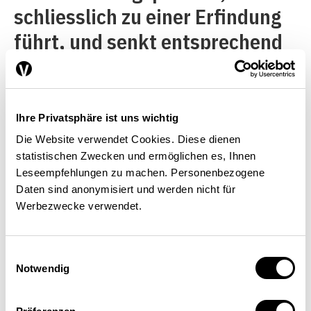
schliesslich zu einer Erfindung
führt, und senkt entsprechend
die Entstehungskosten.
[3]
Der
Weg einer neuen, KI-
generierten Substanz, bis sie
Ihre Privatsphäre ist uns wichtig
als neues Medikament auf dem
Die Website verwendet Cookies. Diese dienen
statistischen Zwecken und ermöglichen es, Ihnen
Markt zu kaufen ist, ist aber
Leseempfehlungen zu machen. Personenbezogene
weiterhin langwierig und
Daten sind anonymisiert und werden nicht für
Werbezwecke verwendet.
kostspielig. Diese
Entwicklungs- und
Einwilligungsauswahl
Zulassungskosten wird ein
Notwendig
Unternehmen nur dann auf sich