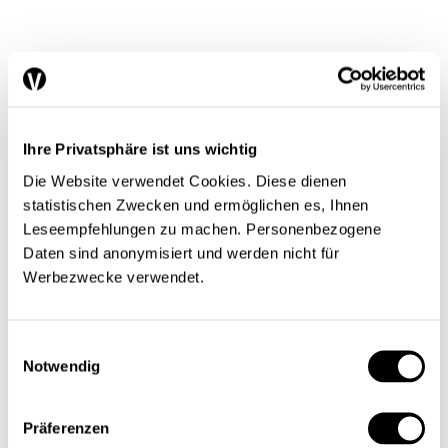
Abo
Mein Profil
Ihre Privatsphäre ist uns wichtig
Schwerpunkte
Themen
Die Website verwendet Cookies. Diese dienen
Arbeitsmarkt
statistischen Zwecken und ermöglichen es, Ihnen
Finanzen / Steuern
Leseempfehlungen zu machen. Personenbezogene
Finanzmärkte
International
Daten sind anonymisiert und werden nicht für
Sozialpolitik
Werbezwecke verwendet.
Konjunktur / Wachstum
Wirtschaftspolitik
Nobelpreis
Meinungen
Einwilligungsauswahl
Interview
Notwendig
Standpunkt
Nachgefragt
Einblick
Präferenzen
Serien