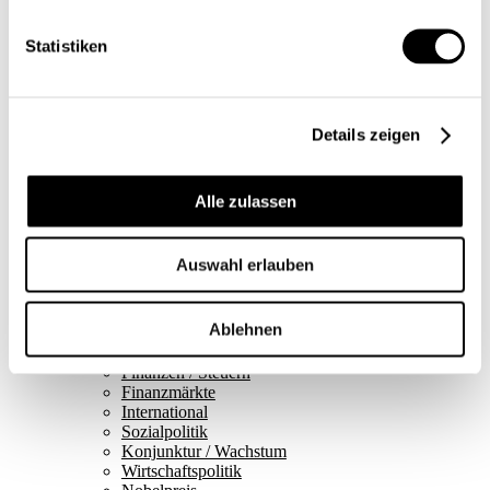
Blick in die Welt
Konjunkturtendenzen
Ökonomie kurz erklärt
Statistiken
Next Generation
Infografiken
Service
Autorinnen und Autoren
Details zeigen
Druckausgaben
Über uns
Kontakt
Datenschutz/Rechtliches
Alle zulassen
Impressum
Vorschau
Die App
Auswahl erlauben
Abo
Schwerpunkte
Ablehnen
Themen
Arbeitsmarkt
Finanzen / Steuern
Finanzmärkte
International
Sozialpolitik
Konjunktur / Wachstum
Wirtschaftspolitik