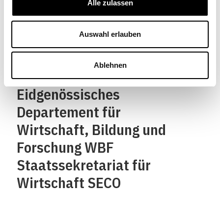
Alle zulassen
Confédération suisse
Confederazione Svizzera
Auswahl erlauben
Confederaziun svizra
Ablehnen
Eidgenössisches
Departement für
Wirtschaft, Bildung und
Forschung WBF
Staatssekretariat für
Wirtschaft SECO