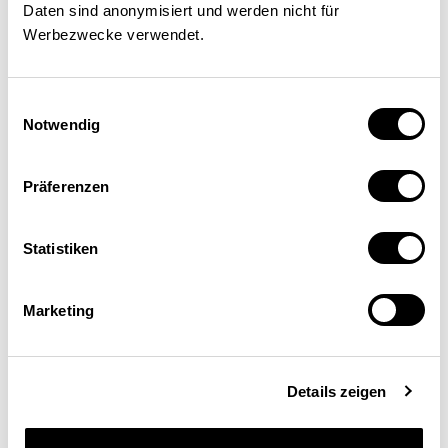
Daten sind anonymisiert und werden nicht für
Werbezwecke verwendet.
Barbara Gassmann
Beraterin, Mitglied Geschäftsführung ad interim,
Stiftung SPO Schweizerische
Einwilligungsauswahl
Patientenorganisation, Zürich
Notwendig
Präferenzen
Statistiken
Marketing
Details zeigen
Schweizerische
Eidgenossenschaft