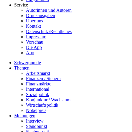
Service
Autorinnen und Autoren
Druckausgaben
Über uns
Kontakt
Datenschutz/Rechtliches
Impressum
Vorschau
Die App
Abo
Schwerpunkte
Themen
Arbeitsmarkt
Finanzen / Steuern
Finanzmärkte
International
Sozialpolitik
Konjunktur / Wachstum
Wirtschaftspolitik
Nobelpreis
Meinungen
Interview
Standpunkt
Nachgefragt