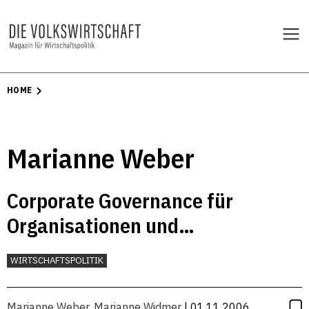
HOME
Marianne Weber
Corporate Governance für
Organisationen und
Unternehmen des Bundes
WIRTSCHAFTSPOLITIK
Marianne Weber
,
Marianne Widmer
| 01.11.2006