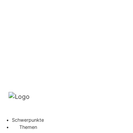
Vorschau
Die App
Abo
DE
FR
Suche
Abo
Mein Profil
Schwerpunkte
Themen