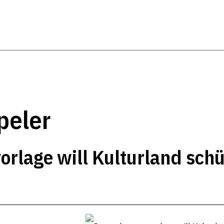
peler
rlage will Kulturland sch