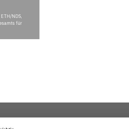
er ETH/NDS,
desamts für
Über uns
Impressum