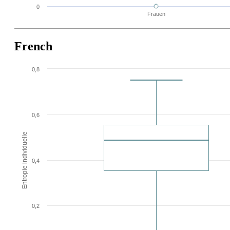
0
Frauen
French
0,8
0,6
Entropie individuelle
0,4
0,2