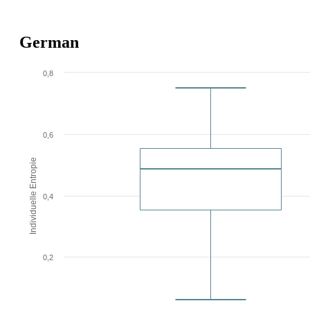
German
0,8
0,6
Individuelle Entropie
0,4
0,2