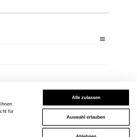
Alle zulassen
 Ihnen
ht für
Auswahl erlauben
2008
2013
2018
2010
2015
2007
2012
2017
2009
2014
2006
2011
2016
Ablehnen