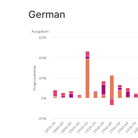
German
Ausgaben
60%
40%
Prognosefehler
20%
0%
-20%
1940-49
1910-19
1960-69
1880-89
1930-39
19
1900-09
1950-59
1870-79
1920-29
1970-79
1890-89