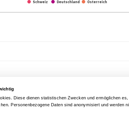
Schweiz
Deutschland
Österreich
wichtig
kies. Diese dienen statistischen Zwecken und ermöglichen es,
en. Personenbezogene Daten sind anonymisiert und werden nic
1990
1995
2000
2005
1992
1997
2002
80-89
1994
1999
2004
1991
1996
2001
1993
1998
2003