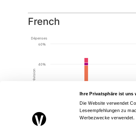
French
Dépenses
60%
40%
Erreur de prévision
20%
Ihre Privatsphäre ist uns 
Die Website verwendet Coo
0%
Leseempfehlungen zu mach
Werbezwecke verwendet.
-20%
1940-49
1910-19
1960-69
1880-89
1930-39
19
1900-09
1950-59
1870-79
1920-29
1970-79
1890-89