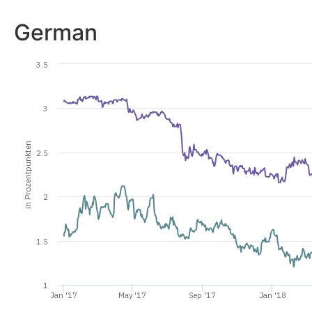
German
3.5
3
in Prozentpunkten
2.5
2
1.5
1
Jan '17
May '17
Sep '17
Jan '18