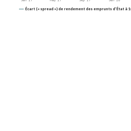
Jan '17
May '17
Sep '17
Jan '18
Écart (« spread ») de rendement des emprunts d’État à 10