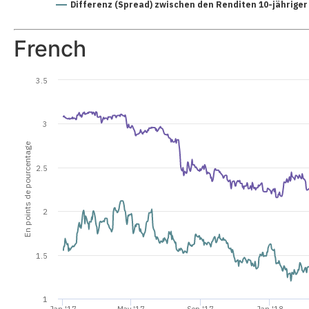
Differenz (Spread) zwischen den Renditen 10-jähriger 
French
3.5
3
En points de pourcentage
2.5
2
1.5
1