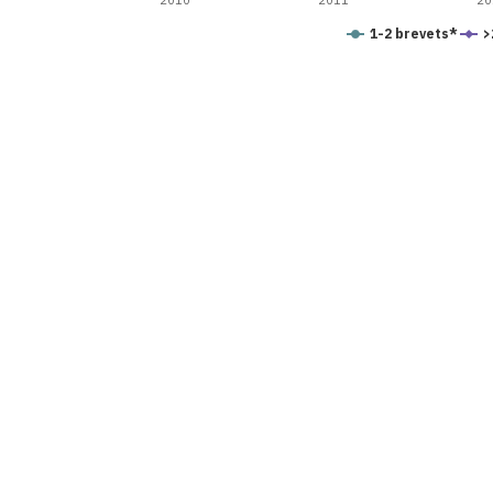
2010
2011
20
1-2 brevets*
>