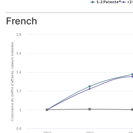
1-2 Patente*
>2
French
1,8
Croissance du chiffre d’affaires, valeurs indexées
1,6
1,4
1,2
1
0,8