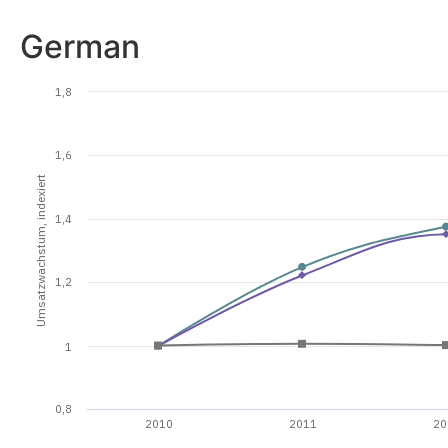
German
1,8
1,6
Umsatzwachstum, indexiert
1,4
1,2
1
0,8
2010
2011
20