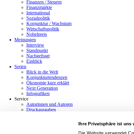
Finanzen / Steuern
Finanzmärkte
International
Sozialpolitik
Konjunktur / Wachstum
Wirtschaftspolitik
Nobelpreis
Meinungen
Interview
Standpunkt
Nachgefragt
Einblick
Serien
Blick in die Welt
Konjunkturtendenzen
Ökonomie kurz erklärt
Next Generation
Infografiken
Service
Autorinnen und Autoren
Druckausgaben
Über uns
Kontakt
Ihre Privatsphäre ist uns 
Datenschutz/Rechtliches
Impressum
Die Website verwendet Coo