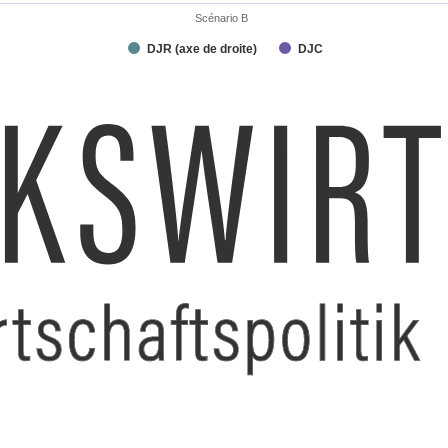
Scénario B
DJR (axe de droite)
DJC