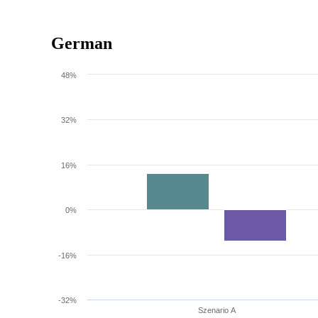
German
48%
32%
16%
0%
-16%
-32%
Szenario A