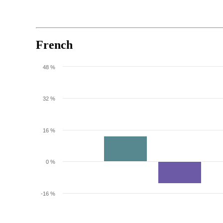
French
48 %
32 %
16 %
0 %
-16 %