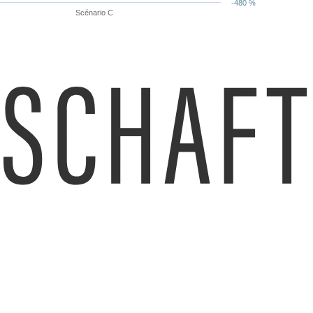
-480 %
Scénario C