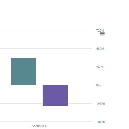
720%
480%
240%
0%
-240%
-480%
Szenario C