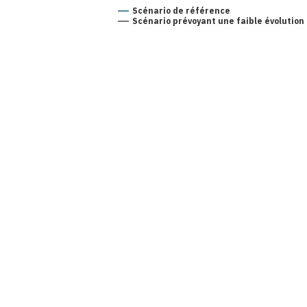
Scénario de référence
Scénario prévoyant une faible évolutio