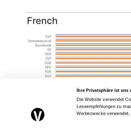
French
SVP
Economiesuisse
Bundesrat
SP
FDP
CVP
SGB
EFD
FDK
SGV
KdK
EJPD
UVEK
Ihre Privatsphäre ist uns 
EDA
SECO
Die Website verwendet Coo
SAV
Leseempfehlungen zu mach
EDI
SBV
Werbezwecke verwendet.
EFV
Nationalbank
Santésuisse