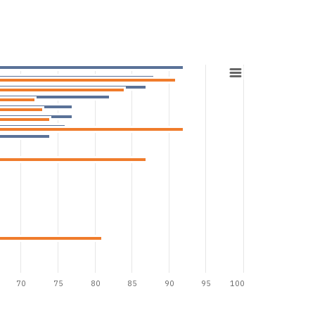
70
75
80
85
90
95
100