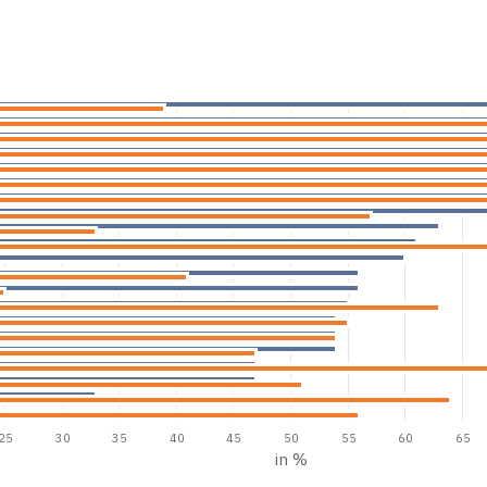
25
30
35
40
45
50
55
60
65
in %