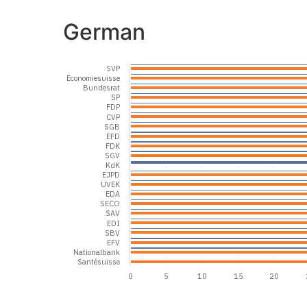
German
SVP
Economiesuisse
Bundesrat
SP
FDP
CVP
SGB
EFD
FDK
SGV
KdK
EJPD
UVEK
EDA
SECO
SAV
EDI
SBV
EFV
Nationalbank
Santésuisse
0
5
10
15
20