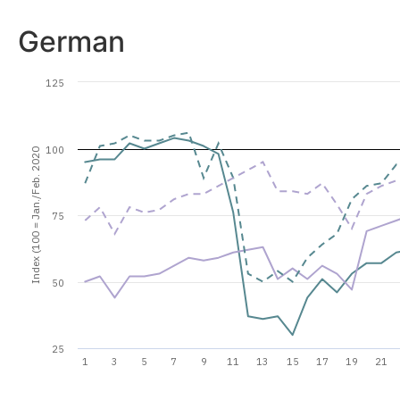
German
125
100
Index (100 = Jan./Feb. 2020
75
50
25
1
3
5
7
9
11
13
15
17
19
21