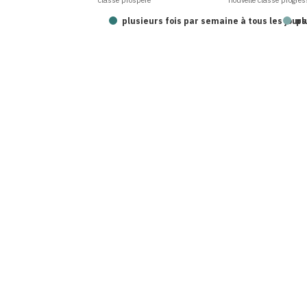
classe prospère
nouvelle classe progres
plusieurs fois par semaine à tous les jours
pl