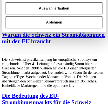
EU zahlreiche neue Vorschriften eingeführt. Heute führen
überbordende und teils doppelte Regulierungen zu höheren Kosten,
Auswahl erlauben
sie bremsen Investitionen und binden Ressourcen, die Unternehmen
stattdessen für Innovationen einsetzen könnten. Besonders betroffen
sind KMU, die oft nur begrenzte personelle und finanzielle Mittel
Ablehnen
haben. Dies belastet die Produktivität […]
Warum die Schweiz ein Stromabkommen
mit der EU braucht
Die Schweiz ist physikalisch eng ins europäische Stromsystem
eingebunden. Über 41 Leitungen fliesst ständig Strom über die
Grenzen. Seit den 1990er-Jahren hat die EU einen integrierten
Strombinnenmarkt aufgebaut. Gehandelt wird Strom für denselben
Tag oder Tage, Wochen oder Monate im Voraus. Die Mengen
übersteigen den Schweizer Stromverbrauch um ein 30-Faches.
Einheitliche Marktregeln und die optimierte […]
Die Bedeutung des EU-
Strombinnenmarkts für die Schweiz