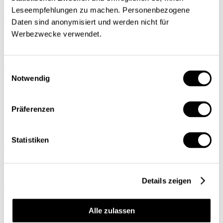
Leseempfehlungen zu machen. Personenbezogene
Mein Profil
Daten sind anonymisiert und werden nicht für
Werbezwecke verwendet.
Einwilligungsauswahl
Notwendig
Content Subject:
Europäische
Union
Präferenzen
Arbeiten wir wirklich so viel?
Statistiken
Bürokratie: Die EU räumt auf
Details zeigen
Alle zulassen
Der Handlungsbedarf ist gross. In den vergangenen Jahren hat die