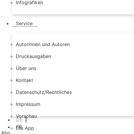
Infografiken
Service
Autorinnen und Autoren
Druckausgaben
Über uns
Kontakt
Datenschutz/Rechtliches
Impressum
Vorschau
DE
FR
Die App
Abo