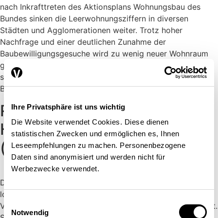
nach Inkrafttreten des Aktionsplans Wohnungsbau des
Bundes sinken die Leerwohnungsziffern in diversen
Städten und Agglomerationen weiter. Trotz hoher
Nachfrage und einer deutlichen Zunahme der
Baubewilligungsgesuche wird zu wenig neuer Wohnraum
geschaffen. Wichtige Gründe dafür sind einerseits die
stetig zunehmende Regulierungsdichte im Planungs- und
Baurecht: Dabei handelt […]
Regulierung im Schweizer
Ihre Privatsphäre ist uns wichtig
Die Website verwendet Cookies. Diese dienen
Hypothekarmarkt:
statistischen Zwecken und ermöglichen es, Ihnen
(Un)tragbar?
Leseempfehlungen zu machen. Personenbezogene
Daten sind anonymisiert und werden nicht für
Werbezwecke verwendet.
Die Finanzmarktaufsicht Finma wirft den Banken eine zu
lockere Kreditvergabe vor und droht mit neuen
Einwilligungsauswahl
Vorschriften. Im Zentrum steht die sogenannte Tragbarkeit.
Notwendig
Sie gibt an, ob sich jemand einen Hypothekarkredit