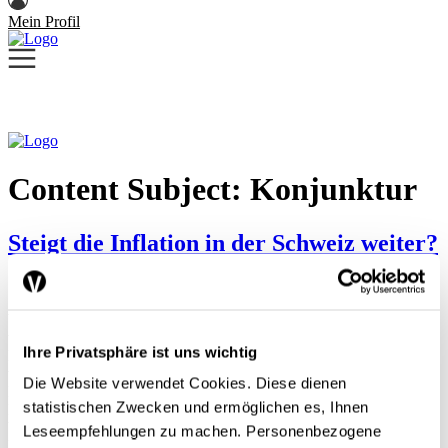
Mein Profil
Content Subject:
Konjunktur
Steigt die Inflation in der Schweiz weiter?
Wenn einzelne Güter wie Benzin, Kakao oder Flugreisen teurer
werden, liegt noch nicht unbedingt Inflation vor. Im Gegenteil:
Ihre Privatsphäre ist uns wichtig
Relative Preisänderungen einzelner Güter sind ein normaler und
wichtiger Bestandteil einer Marktwirtschaft: Sie signalisieren
Die Website verwendet Cookies. Diese dienen
Knappheiten, veränderte Konsumgewohnheiten oder technologische
statistischen Zwecken und ermöglichen es, Ihnen
Fortschritte.
Von Inflation spricht man erst dann, wenn die Preise eines breiten
Leseempfehlungen zu machen. Personenbezogene
Bündels von Waren und Dienstleistungen im Durchschnitt […]