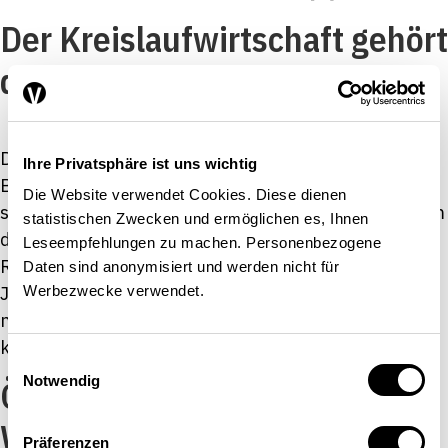
Der Kreislaufwirtschaft gehört
die Zukunft
Das Jahr 2022 war noch jung, da lebte die Schweizer
Ihre Privatsphäre ist uns wichtig
Bevölkerung bereits über ihren Verhältnissen. Der
Die Website verwendet Cookies. Diese dienen
sogenannte Overshoot Day markiert den Tag, an dem
statistischen Zwecken und ermöglichen es, Ihnen
die Bevölkerung eines Landes mehr natürliche
Leseempfehlungen zu machen. Personenbezogene
Ressourcen verbraucht hat, als im ganzen jeweiligen
Daten sind anonymisiert und werden nicht für
Jahr pro Erdbewohnerin und Erdbewohner
Werbezwecke verwendet.
nachwachsen oder nachhaltig genutzt werden
können. In diesem Jahr fiel das Ereignis in […]
Einwilligungsauswahl
Notwendig
Ökologischen Fussabdruck im
Wohnungswesen reduzieren
Präferenzen