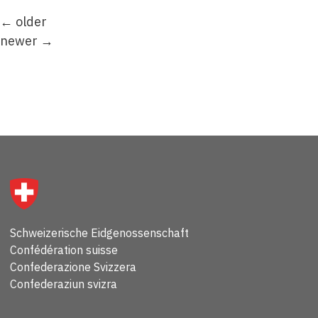
←
older
newer
→
Schweizerische Eidgenossenschaft
Confédération suisse
Confederazione Svizzera
Confederaziun svizra