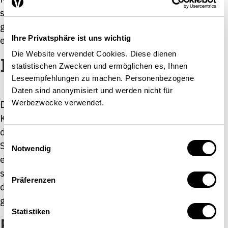
sorgt das Ersatzeinkommen dafür, dass die
gesamtwirtschaftliche Nachfrage weniger stark
Ihre Privatsphäre ist uns wichtig
einbricht […]
Die Website verwendet Cookies. Diese dienen
Ist Handel ansteckend?
statistischen Zwecken und ermöglichen es, Ihnen
Leseempfehlungen zu machen. Personenbezogene
Daten sind anonymisiert und werden nicht für
Werbezwecke verwendet.
Die Finanzkrise von 2007 bis 2009 begann mit der
Krise am US-Immobilienmarkt und erfasste danach
die gesamte Weltwirtschaft. Nicht nur zwischen den
Einwilligungsauswahl
Staaten, sondern auch innerhalb grosser Länder gibt
Notwendig
es erhebliche Unterschiede, wie rasch und wie stark
sich eine Krise ausbreitet. So griff in der Finanzkrise
Präferenzen
die Arbeitslosigkeit in den USA schliesslich auf das
ganze […]
Statistiken
Freihandel: Über Sinn und