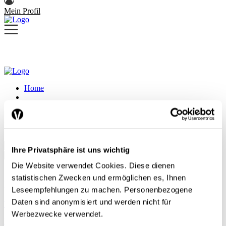
Mein Profil
Home
Next Generation
Next Generation
Ihre Privatsphäre ist uns wichtig
Die Website verwendet Cookies. Diese dienen
statistischen Zwecken und ermöglichen es, Ihnen
Welchen Föderalismus für die Schweiz?
Leseempfehlungen zu machen. Personenbezogene
Daten sind anonymisiert und werden nicht für
Wirtschaftspolitik
Werbezwecke verwendet.
Laetitia Mathys
| 05.08.26