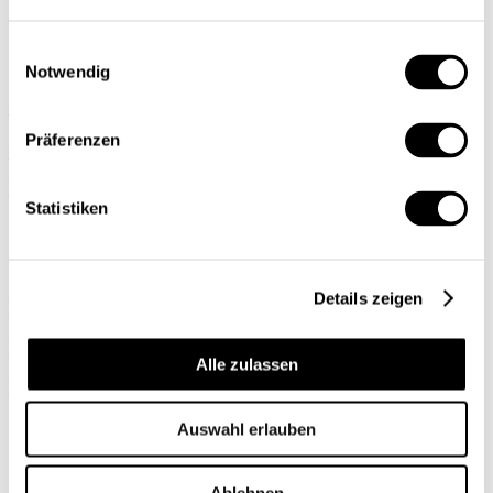
Einwilligungsauswahl
Notwendig
Coopetition: Skigebiete sollten mehr zusammenarbeiten
Präferenzen
Wirtschaftspolitik
Michael Stadler
,
Gian-Reto Capaul
| 28.07.26
Statistiken
Details zeigen
Wie wirken die klimapolitischen Massnahmen der Schweiz?
Wirtschaftspolitik
Alle zulassen
Martin Baur
,
Luisa Lutz
,
Roger Ramer
| 16.07.26
Auswahl erlauben