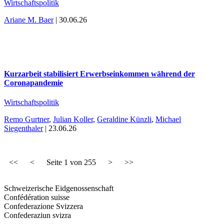
Wirtschaftspolitik
Ariane M. Baer
| 30.06.26
Kurzarbeit stabilisiert Erwerbseinkommen während der
Coronapandemie
Wirtschaftspolitik
Remo Gurtner
,
Julian Koller
,
Geraldine Künzli
,
Michael
Siegenthaler
| 23.06.26
<<
<
Seite
1
von
255
>
>>
Schweizerische Eidgenossenschaft
Confédération suisse
Confederazione Svizzera
Confederaziun svizra