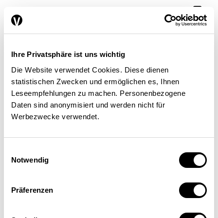
Cristina Schulze-Bergmann
| 09.07.26
Ihre Privatsphäre ist uns wichtig
Die Website verwendet Cookies. Diese dienen
statistischen Zwecken und ermöglichen es, Ihnen
Leseempfehlungen zu machen. Personenbezogene
Daten sind anonymisiert und werden nicht für
Werbezwecke verwendet.
Einwilligungsauswahl
Notwendig
Was passiert, bevor zwei
Präferenzen
Versicherer fusionieren