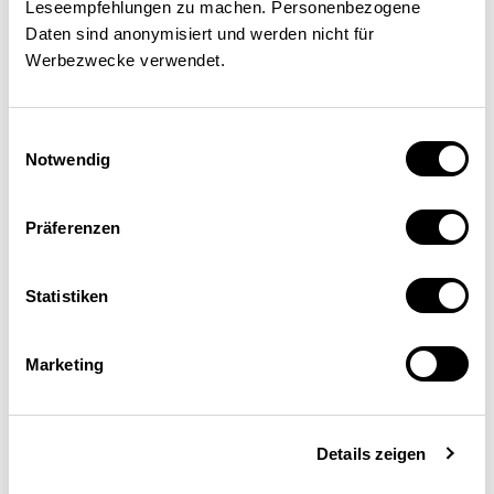
Leseempfehlungen zu machen. Personenbezogene
Daten sind anonymisiert und werden nicht für
Bernhard Weber
Werbezwecke verwendet.
Chef suppléant du secteur Analyse du marché du
travail et politique sociale, Secrétariat d’État à
l’économie (Seco), Berne
Einwilligungsauswahl
Notwendig
Präferenzen
Vous pourriez aussi être
Statistiken
intéressé par
Marketing
Details zeigen