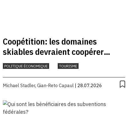
Coopétition: les domaines
skiables devraient coopérer
davantage
POLITIQUE ÉCONOMIQUE
TOURISME
Michael Stadler
,
Gian-Reto Capaul
| 28.07.2026