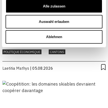
Alle zulassen
Auswahl erlauben
Ablehnen
Quel fédéralisme pour la Suisse?
POLITIQUE ÉCONOMIQUE
CANTONS
Laetitia Mathys
| 05.08.2026