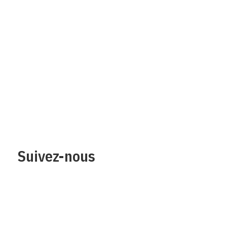
Qui sommes-nous?
Mentions legales
Contact
Protection des
données/Conditions
d’utilisation
Suivez-nous