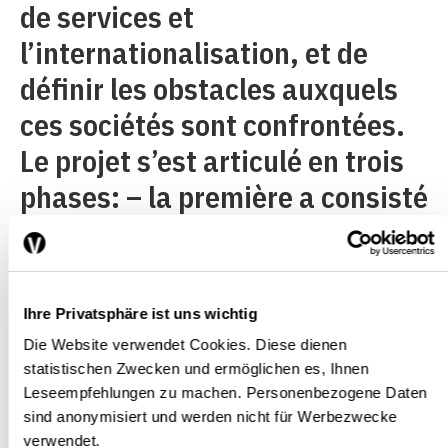
de services et
l’internationalisation, et de
définir les obstacles auxquels
ces sociétés sont confrontées.
Le projet s’est articulé en trois
phases: – la première a consisté
à mener une enquête empirico-
qualitative exploratoire. Douze
entreprises de services actives
Ihre Privatsphäre ist uns wichtig
à l’échelle internationale dans
Die Website verwendet Cookies. Diese dienen
les domaines des conseils en
statistischen Zwecken und ermöglichen es, Ihnen
Leseempfehlungen zu machen. Personenbezogene Daten
gestion et en ingénierie, ainsi
sind anonymisiert und werden nicht für Werbezwecke
verwendet.