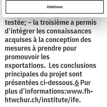
ont été interrogées et leur
Ablehnen
évaluation des hypothèses
testée; – la troisième a permis
d’intégrer les connaissances
acquises à la conception des
mesures à prendre pour
promouvoir les
exportations. Les conclusions
principales du projet sont
présentées ci-dessous.
6
Pur
plus d’informations:www.fh-
htwchur.ch/institute/ife.