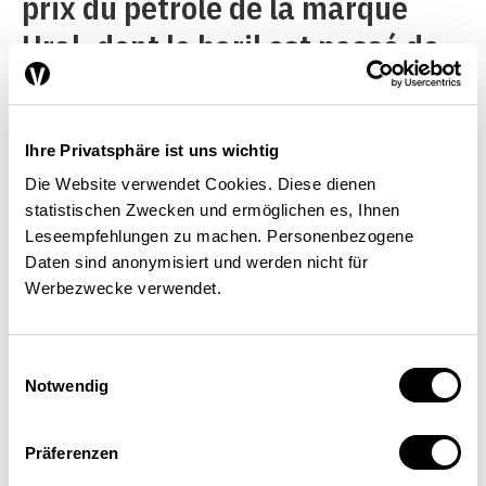
prix du pétrole de la marque
Ural, dont le baril est passé de
23 USD à 60 USD pendant la
même période. Or, cette forte
Ihre Privatsphäre ist uns wichtig
dépendance envers les
Die Website verwendet Cookies. Diese dienen
matières premières fait qu’il
statistischen Zwecken und ermöglichen es, Ihnen
suffit de peu pour mettre fin au
Leseempfehlungen zu machen. Personenbezogene
Daten sind anonymisiert und werden nicht für
«boom» économique actuel et
Werbezwecke verwendet.
porter un coup dur à la nouvelle
classe moyenne russe,
Einwilligungsauswahl
Notwendig
composée de plusieurs dizaines
de millions de personnes et ne
Präferenzen
disposant guère d’économies.