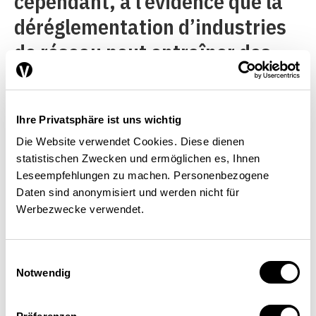
cependant, à l’évidence que la
déréglementation d’industries
de réseau peut entraîner des
baisses de prix considérables si
elle est assortie de mesures de
Ihre Privatsphäre ist uns wichtig
régulation sectorielles
Die Website verwendet Cookies. Diese dienen
appropriées.
statistischen Zwecken und ermöglichen es, Ihnen
Leseempfehlungen zu machen. Personenbezogene
Daten sind anonymisiert und werden nicht für
Werbezwecke verwendet.
La structure des prix change
également
Einwilligungsauswahl
Notwendig