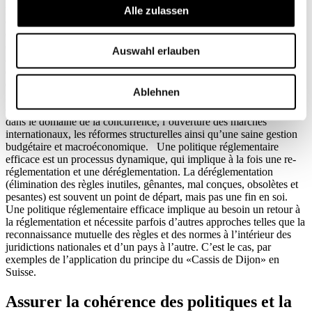
publiques et de couvrir le processus complet d’élaboration des lois et
Alle zulassen
des règles au fil du temps. Les réformes structurelles des secteurs
d’infrastructure, par exemple, doivent s’appuyer sur une
connaissance précise des limites du rôle du législateur, tandis que les
Auswahl erlauben
autorités de régulation indépendantes peuvent contribuer à remplir
des objectifs de politique publique au niveau sectoriel en termes
d’efficience, de sécurité et de finalités sociales; – la politique de
Ablehnen
réglementation accompagne et appuie d’autres politiques publiques
essentielles pour la croissance et les réalisations sociales, notamment
dans le domaine de la concurrence, l’ouverture des marchés
internationaux, les réformes structurelles ainsi qu’une saine gestion
budgétaire et macroéconomique. Une politique réglementaire
efficace est un processus dynamique, qui implique à la fois une re-
réglementation et une déréglementation. La déréglementation
(élimination des règles inutiles, gênantes, mal conçues, obsolètes et
pesantes) est souvent un point de départ, mais pas une fin en soi.
Une politique réglementaire efficace implique au besoin un retour à
la réglementation et nécessite parfois d’autres approches telles que la
reconnaissance mutuelle des règles et des normes à l’intérieur des
juridictions nationales et d’un pays à l’autre. C’est le cas, par
exemples de l’application du principe du «Cassis de Dijon» en
Suisse.
Assurer la cohérence des politiques et la