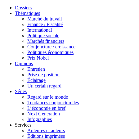
Dossiers
Thématiques
Marché du travail
Finance / Fiscalité
International
Politique sociale
Marchés financiers
Conjoncture / croissance
Politiques économiques
Prix Nobel
Opinions
Entretien
Prise de position
Éclairage
Un certain regard
Séries
Regard sur le monde
Tendances conjoncturelles
L’économie en bref
Next Generation
Infographies
Services
Auteures et auteurs
Éditions imprimées