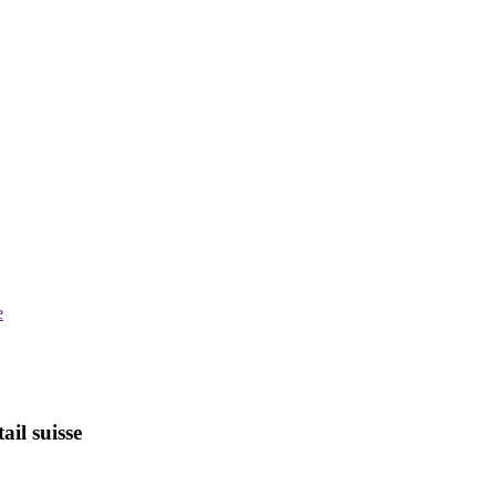
e
ail suisse