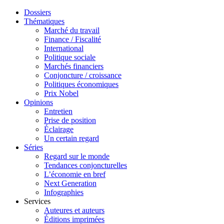
Dossiers
Thématiques
Marché du travail
Finance / Fiscalité
International
Politique sociale
Marchés financiers
Conjoncture / croissance
Politiques économiques
Prix Nobel
Opinions
Entretien
Prise de position
Éclairage
Un certain regard
Séries
Regard sur le monde
Tendances conjoncturelles
L’économie en bref
Next Generation
Infographies
Services
Auteures et auteurs
Éditions imprimées