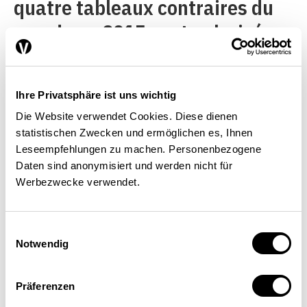
quatre tableaux contraires du
monde en 2015 sont polarisés
tout en se complétant. Ils
servent uniquement à montrer
Ihre Privatsphäre ist uns wichtig
les transformations radicales
Die Website verwendet Cookies. Diese dienen
possibles lorsque certaines
statistischen Zwecken und ermöglichen es, Ihnen
conditions-cadres sont
Leseempfehlungen zu machen. Personenbezogene
Daten sind anonymisiert und werden nicht für
remplies et que des tendances
Werbezwecke verwendet.
particulières se manifestent
avec force. On suppose que la
Einwilligungsauswahl
Notwendig
réalité sera un mélange de ces
quatre scénarios extrêmes
Präferenzen
L’histoire montre qu’en règle