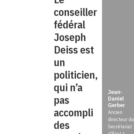
conseiller
fédéral
Joseph
Deiss est
un
politicien,
qui n’a
Jean-
pas
Daniel
Gerber
accompli
Ancien
directeur du
des
Secrétariat
d'État à