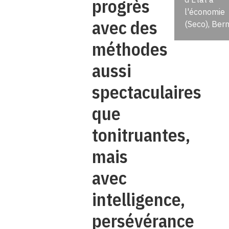
progrès
l'économie
avec des
(Seco), Ber
méthodes
aussi
spectaculaires
que
tonitruantes,
mais
avec
intelligence,
persévérance